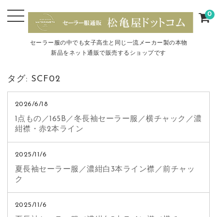
0
セーラー服の中でも女子高生と同じ一流メーカー製の本物
新品をネット通販で販売するショップです
タグ:
SCF02
2026/6/18
1点もの／165B／冬長袖セーラー服／横チャック／濃
紺襟・赤2本ライン
2025/11/6
夏長袖セーラー服／濃紺白3本ライン襟／前チャッ
ク
2025/11/6