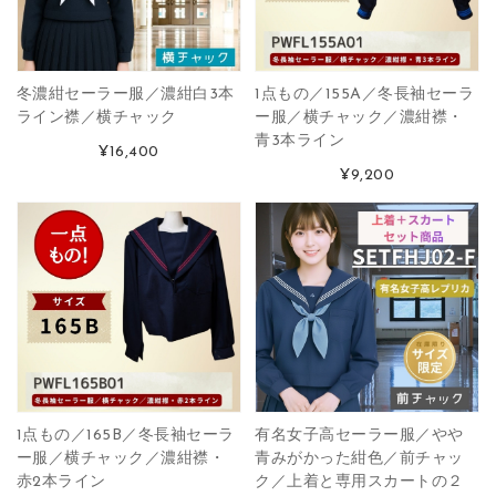
冬濃紺セーラー服／濃紺白3本
1点もの／155A／冬長袖セーラ
ライン襟／横チャック
ー服／横チャック／濃紺襟・
青3本ライン
¥16,400
¥9,200
1点もの／165B／冬長袖セーラ
有名女子高セーラー服／やや
ー服／横チャック／濃紺襟・
青みがかった紺色／前チャッ
赤2本ライン
ク／上着と専用スカートの２