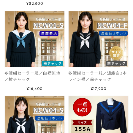
¥22,800
冬濃紺セーラー服／白襟無地
冬濃紺セーラー服／濃紺白3本
／横チャック
ライン襟／前チャック
¥16,400
¥17,200