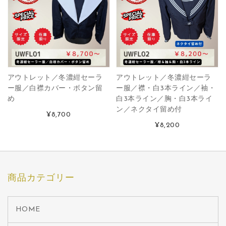
アウトレット／冬濃紺セーラ
アウトレット／冬濃紺セーラ
ー服／白襟カバー・ボタン留
ー服／襟・白3本ライン／袖・
め
白3本ライン／胸・白3本ライ
ン／ネクタイ留め付
¥8,700
¥8,200
商品カテゴリー
HOME