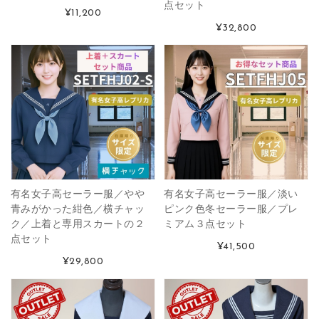
点セット
¥11,200
¥32,800
有名女子高セーラー服／やや
有名女子高セーラー服／淡い
青みがかった紺色／横チャッ
ピンク色冬セーラー服／プレ
ク／上着と専用スカートの２
ミアム３点セット
点セット
¥41,500
¥29,800