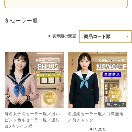
冬セーラー服
■ 表示順の変更
有名女子高セーラー服／淡い
冬濃紺セーラー服／白襟無地
ピンク色冬セーラー服／濃紺
／前チャック
白3本ライン襟
¥17,200