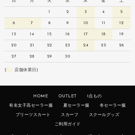
日
月
火
水
木
金
土
1
2
3
4
5
6
7
8
9
10
11
12
13
14
15
16
17
18
19
20
21
22
23
24
25
26
27
28
29
30
(
店舗休業日)
HOME
OUTLET
1点もの
有名女子高セーラー服
夏セーラー服
冬セーラー服
プリーツスカート
スカーフ
スクールグッズ
ご利用ガイド